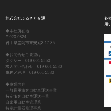
株式会社ふるさと交通
各
用
◆本社所在地
〒020-0824
岩手県盛岡市東安庭3-17-35
◆お問合せご要望は
タクシー 019-601-5550
求人問い合わせ 019-601-5580
事務／経理 019-601-5580
◆事業内容
一般乗用旅客自動車運送事業
特定旅客自動車運送事業
自家用自動車管理業
特定計量器修理事業